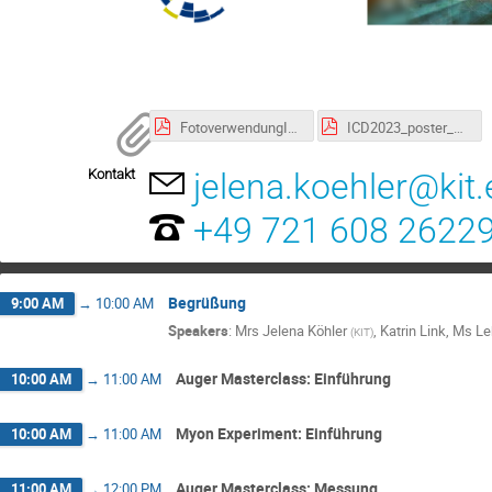
FotoverwendungICD2023.pdf
ICD2023_poster_KIT.pdf
Kontakt
jelena.koehler@kit
+49 721 608 2622
Begrüßung
9:00 AM
→
10:00 AM
Speakers
:
Mrs
Jelena Köhler
,
Katrin Link
,
Ms
Le
(
KIT
)
Auger Masterclass: Einführung
10:00 AM
→
11:00 AM
Myon Experiment: Einführung
10:00 AM
→
11:00 AM
Auger Masterclass: Messung
11:00 AM
→
12:00 PM