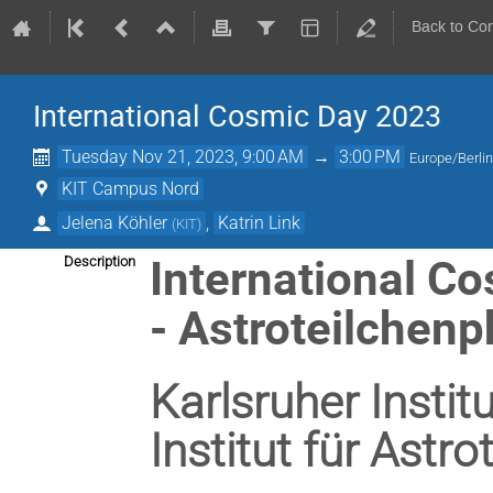
Back to Co
International Cosmic Day 2023
Tuesday Nov 21, 2023, 9:00 AM
→
3:00 PM
Europe/Berli
KIT Campus Nord
Jelena Köhler
,
Katrin Link
(
KIT
)
International C
Description
- Astroteilchenp
Karlsruher Instit
Institut für Astr