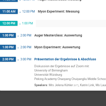
Myon Experiment: Messung
11:00 AM
→
12:00 PM
12:00 PM
→
1:00 PM
Auger Masterclass: Auswertung
1:00 PM
→
2:00 PM
Myon Experiment: Auswertung
1:00 PM
→
2:00 PM
Präsentation der Ergebnisse & Abschluss
2:00 PM
→
3:00 PM
Diskussion der Ergebnisse auf Zoom mit:
University of Birmingham
Universität Würzburg
Peking Academy Chaoyang Chuiyangliu Middle Schoo
Speakers
:
Mrs
Jelena Köhler
,
Katrin Link
,
Ms
Lau
(
KIT
)