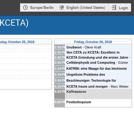
Europe/Berlin
English (United States)
Login
 (KCETA)
day, October 25, 2018
Friday, October 26, 2018
2:30 PM
Grußwort
-
Oliver Kraft
2:35 PM
Von CETA zu KCETA: Exzellenz in
2:45 PM
KCETA Gründung und die ersten Jahre
-
Karlsruhe
-
Thomas Müller
2:55 PM
Colliderphysik und Computing
-
Günter
Johannes Blümer
Quast
3:15 PM
KATRIN: eine Waage für das leichteste
Teilchen der Welt
-
Susanne Mertens
3:35 PM
Ungelöste Probleme des
(
TUM
)
Standardmodells - die Higgs-
3:55 PM
Beschleuniger: Technologie für
Physiklandschaft in Modellen Neuer
Forschung und Gesellschaft
-
Anke-
4:15 PM
KCETA heute und morgen
-
Marc Weber
Physik
-
Margarete Mühlleitner
Susanne Müller
4:25 PM
Kaffeepause
5:00 PM
Festkolloquium