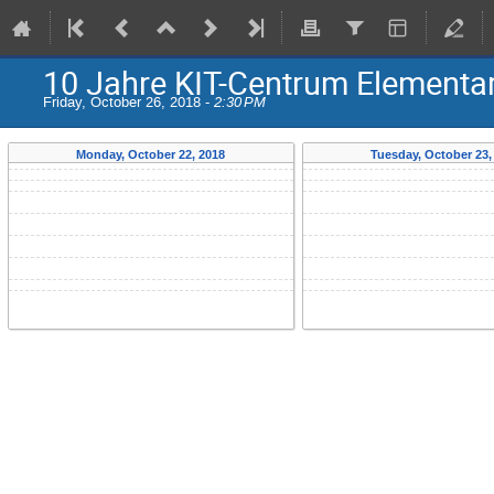
10 Jahre KIT-Centrum Elementar
Friday, October 26, 2018 -
2:30 PM
Monday, October 22, 2018
Tuesday, October 23,