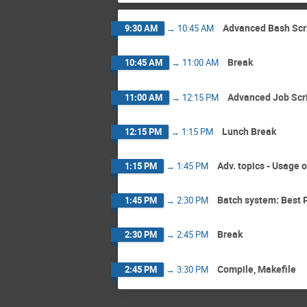
Advanced Bash Scri
9:30 AM
→
10:45 AM
Break
10:45 AM
→
11:00 AM
Advanced Job Scri
11:00 AM
→
12:15 PM
Lunch Break
12:15 PM
→
1:15 PM
Adv. topics - Usage
1:15 PM
→
1:45 PM
Batch system: Best Pr
1:45 PM
→
2:30 PM
Break
2:30 PM
→
2:45 PM
Compile, Makefile
2:45 PM
→
3:30 PM