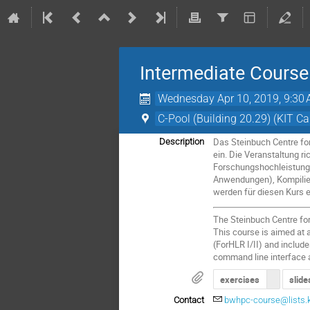
Intermediate Cours
Wednesday Apr 10, 2019, 9:30
C-Pool (Building 20.29) (KIT 
Das Steinbuch Centre fo
Description
ein. Die Veranstaltung r
Forschungshochleistungs
Anwendungen), Kompilie
werden für diesen Kurs e
The Steinbuch Centre for
This course is aimed at
(ForHLR I/II) and includ
command line interface a
exercises
slide
Contact
bwhpc-course@lists.k