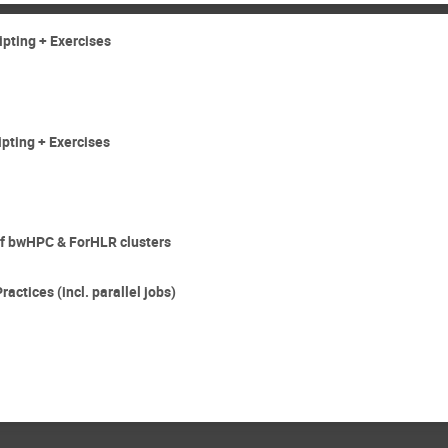
pting + Exercises
pting + Exercises
 of bwHPC & ForHLR clusters
actices (incl. parallel jobs)