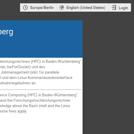
Europe/Berlin
English (United States)
Login
berg
ochleistungsrechnen (HPC) in Baden-Württemberg"
ster, bwForCluster) und des
Jobmanagement (inkl. für parallele
ll und dem Linux-Kommandozeileninterface
 Teilnahmegebühren an.
ormance Computing (HPC) in Baden-Württemberg".
s) and the Forschungshochleistungsrechner
owledge about the Bash shell and the Linux
urse fees apply.