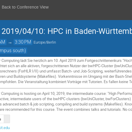
Back to Conference View
e 2019/04/10: HPC in Baden-Württem
 AM
→
3:30 PM
Europe/Berlin
Campus south)
r Computing lädt Sie herzlich am 10. April 2019 zum Fortgeschrittenenkurs "H
ichtet sich an alle aktiven, forgeschrittenen Nutzer der bwHPC-Cluster (bwUniClu
rechners (ForHLR I/II) und umfasst Batch- und Job-Scripting, weiterführendes 
ren und Buildsysteme (Makefiles). Vorkenntnisse im Umgang mit der Bash-She
mpfohlen. Die Veranstaltung kombiniert Vorträge mit Tutorien. Es fallen keine
 Computing is hosting on April 10, 2019, the intermediate course: "High Perf
 active, intermediate users of the bwHPC clusters (bwUniCluster, bwForCluster
es advanced batch & job scripting, compiling and build systems (Makefiles). Kn
re recommended for this course. The event combines talks and tutorials. No co
s
it.edu