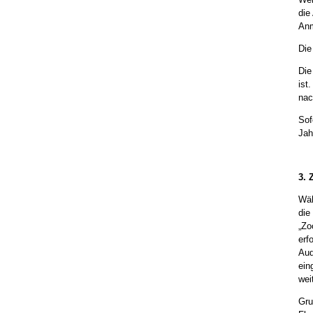
die
Anm
Die
Die
ist
nac
Sof
Jah
3.
Wäh
die
„Zo
erf
Aud
ein
wei
Gru