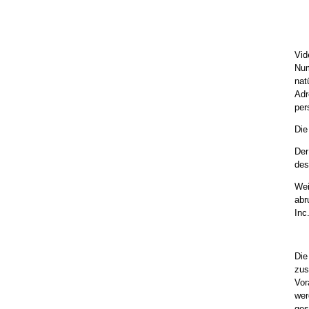
Vid
Num
nat
Adr
per
Die
Der
des
Wei
abr
Inc
Die
zus
Vor
wer
ges