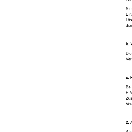
Sie
Ein
Lös
die
b. 
Die
Ver
c. 
Bei
E-M
Zus
Ver
2.
Wen