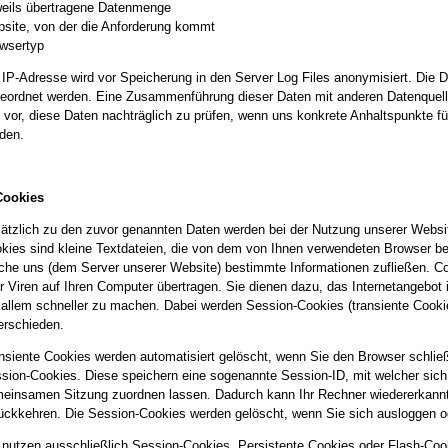
eils übertragene Datenmenge
site, von der die Anforderung kommt
wsertyp
 IP-Adresse wird vor Speicherung in den Server Log Files anonymisiert. Di
eordnet werden. Eine Zusammenführung dieser Daten mit anderen Datenquell
 vor, diese Daten nachträglich zu prüfen, wenn uns konkrete Anhaltspunkte f
den.
Cookies
ätzlich zu den zuvor genannten Daten werden bei der Nutzung unserer Websi
kies sind kleine Textdateien, die von dem von Ihnen verwendeten Browser be
che uns (dem Server unserer Website) bestimmte Informationen zufließen. 
r Viren auf Ihren Computer übertragen. Sie dienen dazu, das Internetangebot i
 allem schneller zu machen. Dabei werden Session-Cookies (transiente Cookie
erschieden.
nsiente Cookies werden automatisiert gelöscht, wenn Sie den Browser schlie
sion-Cookies. Diese speichern eine sogenannte Session-ID, mit welcher sich
einsamen Sitzung zuordnen lassen. Dadurch kann Ihr Rechner wiedererkannt
ückkehren. Die Session-Cookies werden gelöscht, wenn Sie sich ausloggen o
 nutzen ausschließlich Session-Cookies. Persistente Cookies oder Flash-Coo