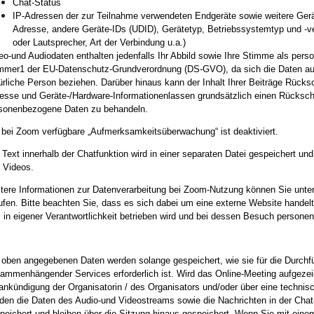
Chat-Status
IP-Adressen der zur Teilnahme verwendeten Endgeräte sowie weitere Ger
Adresse, andere Geräte-IDs (UDID), Gerätetyp, Betriebssystemtyp und -ve
oder Lautsprecher, Art der Verbindung u.a.)
eo-und Audiodaten enthalten jedenfalls Ihr Abbild sowie Ihre Stimme als per
mer1 der EU-Datenschutz-Grundverordnung (DS-GVO), da sich die Daten auf Sie
ürliche Person beziehen. Darüber hinaus kann der Inhalt Ihrer Beiträge Rücks
esse und Geräte-/Hardware-Informationenlassen grundsätzlich einen Rückschl
sonenbezogene Daten zu behandeln.
 bei Zoom verfügbare „Aufmerksamkeitsüberwachung“ ist deaktiviert.
 Text innerhalb der Chatfunktion wird in einer separaten Datei gespeichert und 
 Videos.
tere Informationen zur Datenverarbeitung bei Zoom-Nutzung können Sie unte
ufen. Bitte beachten Sie, dass es sich dabei um eine externe Website hande
. in eigener Verantwortlichkeit betrieben wird und bei dessen Besuch person
 oben angegebenen Daten werden solange gespeichert, wie sie für die Durchf
ammenhängender Services erforderlich ist. Wird das Online-Meeting aufgezeic
ankündigung der Organisatorin / des Organisators und/oder über eine technisc
den die Daten des Audio-und Videostreams sowie die Nachrichten in der Chat
peichert und bleiben über die Sitzung hinaus gespeichert. Wenn Sie mit ei