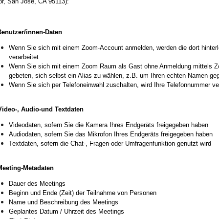
or, San Jose, CA 95113):
Benutzer/innen-Daten
Wenn Sie sich mit einem Zoom-Account anmelden, werden die dort hinte
verarbeitet
Wenn Sie sich mit einem Zoom Raum als Gast ohne Anmeldung mittels Z
gebeten, sich selbst ein Alias zu wählen, z.B. um Ihren echten Namen g
Wenn Sie sich per Telefoneinwahl zuschalten, wird Ihre Telefonnummer ver
Video-, Audio-und Textdaten
Videodaten, sofern Sie die Kamera Ihres Endgeräts freigegeben haben
Audiodaten, sofern Sie das Mikrofon Ihres Endgeräts freigegeben haben
Textdaten, sofern die Chat-, Fragen-oder Umfragenfunktion genutzt wird
Meeting-Metadaten
Dauer des Meetings
Beginn und Ende (Zeit) der Teilnahme von Personen
Name und Beschreibung des Meetings
Geplantes Datum / Uhrzeit des Meetings