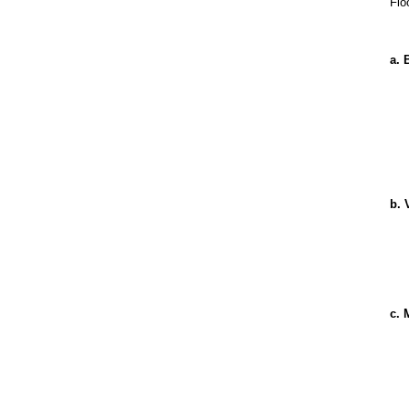
Flo
a. 
b. 
c. 