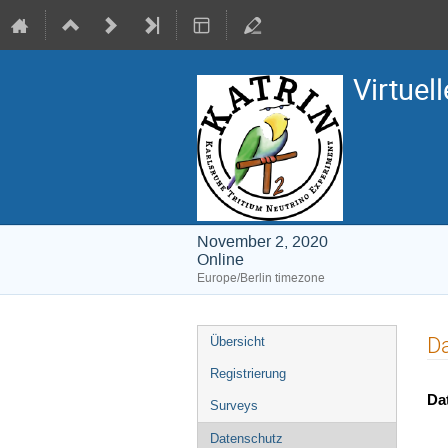
Virtuel
November 2, 2020
Online
Europe/Berlin timezone
Event
D
Übersicht
menu
Registrierung
Da
Surveys
Datenschutz