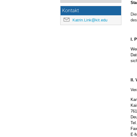
Sta
Kontakt
Die
Katrin.Link@kit.edu
des
I. 
Wen
Dat
sic
II.
Ver
Kar
Kai
761
Deu
Tel
Fax
E-M