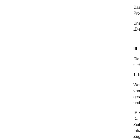
Das
Pro
Uns
„Di
III
Die
sic
1. 
Wen
von
ges
und
IP-
Dat
Zei
Inh
Zug