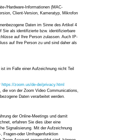
äte-/Hardware-Informationen (MAC-
rsion, Client-Version, Kameratyp, Mikrofon
sonenbezogene Daten im Sinne des Artikel 4
 als identifizierte bzw. identifizierbare
chlüsse auf Ihre Person zulassen. Auch IP-
uss auf Ihre Person zu und sind daher als
ist im Falle einer Aufzeichnung nicht Teil
r
https://zoom.us/de-de/privacy.html
lt, die von der Zoom Video Communications,
enbezogene Daten verarbeitet werden.
ührung der Online-Meetings und damit
hnet, erfahren Sie dies über eine
he Signalisierung. Mit der Aufzeichnung
-, Fragen-oder Umfragenfunktion
nem Zoom-Account angemeldet sind, können