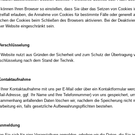
 können Ihren Browser so einstellen, dass Sie über das Setzen von Cookies i
zelfall erlauben, die Annahme von Cookies für bestimmte Fälle oder generell
chen der Cookies beim Schließen des Browsers aktivieren. Bei der Deaktivier
ser Website eingeschränkt sein.
Verschlüsselung
 Website nutzt aus Gründen der Sicherheit und zum Schutz der Übertragung ve
schlüsselung nach dem Stand der Technik.
Kontaktaufnahme
 Ihrer Kontaktaufnahme mit uns per E-Mail oder über ein Kontaktformular werd
ail-Adresse, ggf. Ihr Name und Ihre Telefonnummer) von uns gespeichert, um
ammenhang anfallenden Daten löschen wir, nachdem die Speicherung nicht meh
arbeitung ein, falls gesetzliche Aufbewahrungspflichten bestehen.
 Anmeldung
n Sie sich für eine Veranstaltung anmelden, erheben wir die Daten, die Sie 