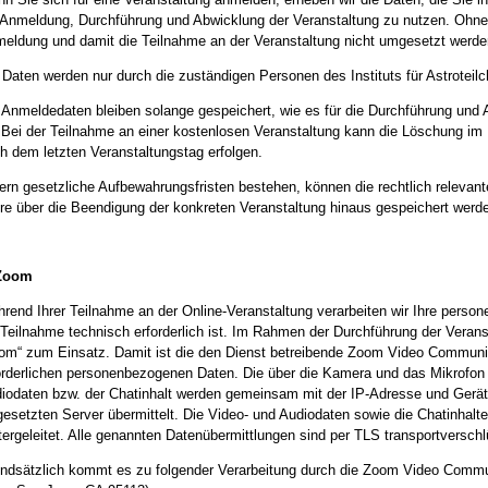
 Anmeldung, Durchführung und Abwicklung der Veranstaltung zu nutzen. Ohne 
eldung und damit die Teilnahme an der Veranstaltung nicht umgesetzt werde
 Daten werden nur durch die zuständigen Personen des Instituts für Astroteilc
 Anmeldedaten bleiben solange gespeichert, wie es für die Durchführung und A
. Bei der Teilnahme an einer kostenlosen Veranstaltung kann die Löschung im
h dem letzten Veranstaltungstag erfolgen.
ern gesetzliche Aufbewahrungsfristen bestehen, können die rechtlich releva
re über die Beendigung der konkreten Veranstaltung hinaus gespeichert werd
 Zoom
rend Ihrer Teilnahme an der Online-Veranstaltung verarbeiten wir Ihre pers
 Teilnahme technisch erforderlich ist. Im Rahmen der Durchführung der Vera
om“ zum Einsatz. Damit ist die den Dienst betreibende Zoom Video Communic
orderlichen personenbezogenen Daten. Die über die Kamera und das Mikrof
iodaten bzw. der Chatinhalt werden gemeinsam mit der IP-Adresse und Gerät
gesetzten Server übermittelt. Die Video- und Audiodaten sowie die Chatinhal
tergeleitet. Alle genannten Datenübermittlungen sind per TLS transportverschl
ndsätzlich kommt es zu folgender Verarbeitung durch die Zoom Video Commun