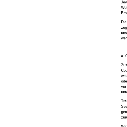
Jew
Web
Bro
Die
zug
uns
wer
a. 
Zus
Coo
wel
ode
vor
unt
Tra
Ses
gem
zur
Wir