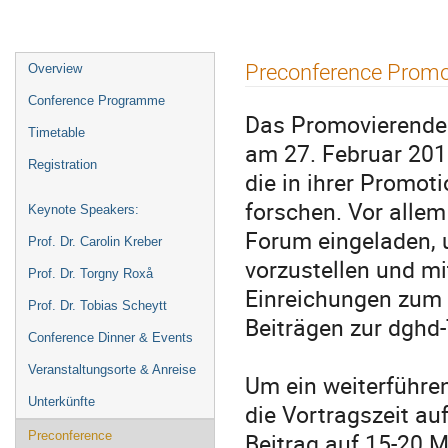
Event
Preconference Prom
Overview
menu
Conference Programme
Das Promovierende
Timetable
am 27. Februar 201
Registration
die in ihrer Promo
forschen. Vor allem
Keynote Speakers:
Forum eingeladen, 
Prof. Dr. Carolin Kreber
vorzustellen und mi
Prof. Dr. Torgny Roxå
Einreichungen zum 
Prof. Dr. Tobias Scheytt
Beiträgen zur dghd
Conference Dinner & Events
Veranstaltungsorte & Anreise
Um ein weiterführe
Unterkünfte
die Vortragszeit a
Beitrag auf 15-20 M
Preconference