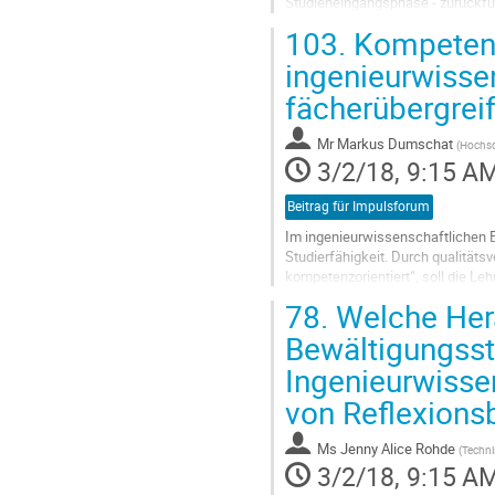
Studieneingangsphase - zurückfüh
Im Rahmen des Verbundforschungs
103.
Kompetenz
Medien im Bauingenieurstudium) w
Go
ingenieurwisse
to
fächerübergreif
contribution
page
Mr
Markus Dumschat
(
Hochsc
3/2/18, 9:15 A
Beitrag für Impulsforum
Im ingenieurwissenschaftlichen Be
Studierfähigkeit. Durch qualität
kompetenzorientiert“, soll die Le
werden. 

78.
Welche Her
Felduntersuchungen an der...
Go
Bewältigungsst
to
Ingenieurwisse
contribution
page
von Reflexions
Ms
Jenny Alice Rohde
(
Techni
3/2/18, 9:15 A