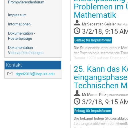
Promovierendenforum
Problemen im 
Mathematik
Impressum
Mr
Sebastian Geisler
Informationen
(
Ruhr-Un
3/2/18, 9:15 A
Dokumentation -
Posterbeiträge
Beitrag für Impulsforum
Die Studienabbruchquoten in Mathe
Dokumentation -
der Psychologie stammende Theori
Videoaufzeichnungen
Renner, 1990) auf den Übergang S
Entscheidungsprozesse in der Übe
Kontakt
25.
Kann das Ko
Go
to
eingangsphase d
dghd2018@ibap.kit.edu
contribution
Technischen M
page
Mr
Marcel Pelz
(
Universität Dui
3/2/18, 9:15 A
Beitrag für Impulsforum
Die bekannt hohen Studienabbruch
Leistungsprobleme in den Grundla