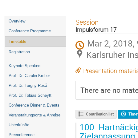
Event
Session
Overview
menu
Impulsforum 17
Conference Programme
Mar 2, 2018,
Timetable
Karlsruher Ins
Registration
Keynote Speakers:
Presentation materi
Prof. Dr. Carolin Kreber
Prof. Dr. Torgny Roxå
There are no mater
Prof. Dr. Tobias Scheytt
Conference Dinner & Events
Contribution list
Time
Veranstaltungsorte & Anreise
100.
Hartnäckig
Unterkünfte
Zielanpassung 
Preconference