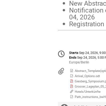
New Abstrac
Notification
04, 2026
Registration
Conference
Starts
Sep 24, 2026, 9:0
Date/Time
information
Ends
Sep 24, 2026, 5:00
All
Europe/Berlin
times
Materials
Abstract_Template(optio
are
Arrival_Options.odt
in
Europe/Berlin
Giesberg_Symposium.
Grosser_Lageplan_05_
Hotels/Unterkünfte
Path_instructions_bw