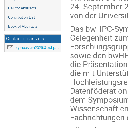
24. September 2
Call for Abstracts
von der Universi
Contribution List
Das bwHPC-Sympo
Book of Abstracts
Gelegenheit zum
Contact organizers:
Forschungsgrupp
symposium2026@bwhpc.de
sowie den bwHPC
die Präsentation
die mit Unterst
Hochleistungsr
Datenföderation
dem Symposium i
Wissenschaftler
Fachrichtungen 