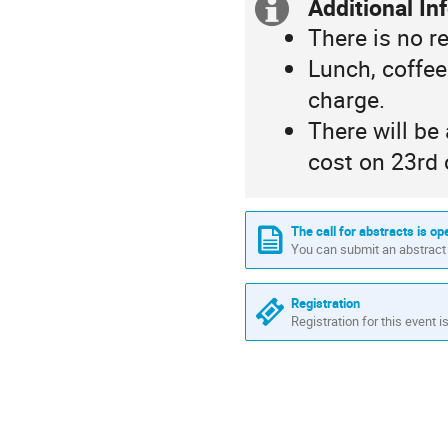
Additional In
Extra
There is no re
information
Lunch, coffee
charge.
There will be
cost on 23rd 
The call for abstracts is op
You can submit an abstract 
Registration
Registration for this event i