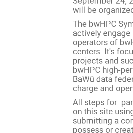
September 24, 20
will be organize
The bwHPC Sympo
actively engage 
operators of bw
centers. It's foc
projects and suc
bwHPC high-perf
BaWü data feder
charge and open 
All steps for pa
on this site usin
submitting a co
possess or creat