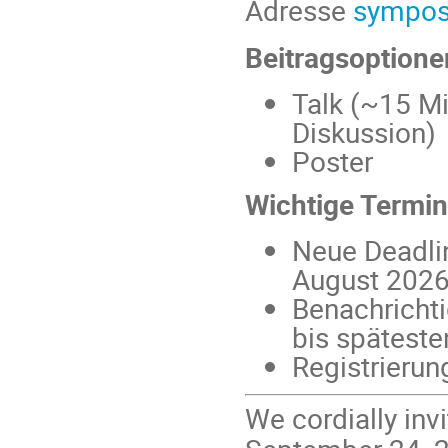
Adresse
sympo
Beitragsoptione
Talk (~15 Mi
Diskussion)
Poster
Wichtige Termin
Neue Deadlin
August 202
Benachrichti
bis spätest
Registrieru
We cordially in