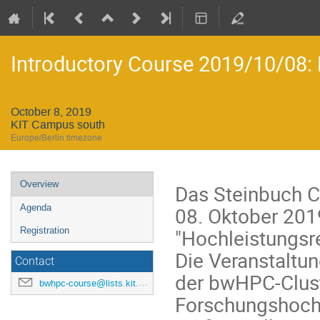
Introductory Course 2019/10/08:
October 8, 2019
KIT Campus south
Europe/Berlin timezone
Event
Overview
Das Steinbuch C
menu
08. Oktober 201
Agenda
"Hochleistungsr
Registration
Die Veranstaltun
Contact
der bwHPC-Clust
bwhpc-course@lists.kit.edu
Forschungshochl