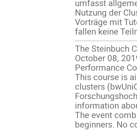
umfasst allgeme
Nutzung der Clus
Vorträge mit Tuto
fallen keine Te
The Steinbuch C
October 08, 2019
Performance Co
This course is a
clusters (bwUniC
Forschungshochl
information abo
The event combi
beginners. No co