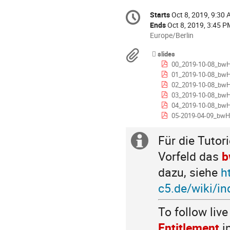
Conference
Starts
Oct 8, 2019, 9:30
Date/Time
information
Ends
Oct 8, 2019, 3:45 P
All
Europe/Berlin
times
Materials
slides
are
00_2019-10-08_bwHPC_
in
01_2019-10-08_bwHPC_course
Europe/Berlin
02_2019-10-08_bwH
03_2019-10-08_bwHPC
04_2019-10-08_bwHPC_course_-_i
05-2019-04-09_bwHPC_co
Für die Tutori
Extra
Vorfeld das
b
information
dazu, siehe
h
c5.de/wiki/i
To follow live
Entitlement
in