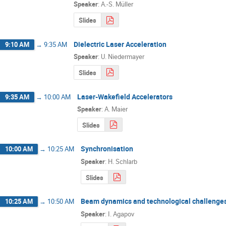
Speaker
:
A.-S. Müller
Slides
Dielectric Laser Acceleration
9:10 AM
→
9:35 AM
Speaker
:
U. Niedermayer
Slides
Laser-Wakefield Accelerators
9:35 AM
→
10:00 AM
Speaker
:
A. Maier
Slides
Synchronisation
10:00 AM
→
10:25 AM
Speaker
:
H. Schlarb
Slides
Beam dynamics and technological challenges 
10:25 AM
→
10:50 AM
Speaker
:
I. Agapov