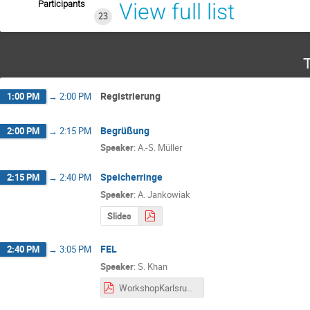
Participants
View full list
23
T
Registrierung
1:00 PM
→
2:00 PM
Begrüßung
2:00 PM
→
2:15 PM
Speaker
:
A.-S. Müller
Speicherringe
2:15 PM
→
2:40 PM
Speaker
:
A. Jankowiak
Slides
FEL
2:40 PM
→
3:05 PM
Speaker
:
S. Khan
WorkshopKarlsruheApril2018_FEL2.pdf