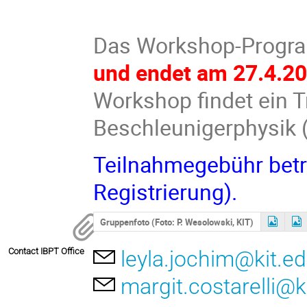
Das Workshop-Prog
und endet am 27.4.2
Workshop findet ein T
Beschleunigerphysik (
Teilnahmegebühr betr
Registrierung).
Gruppenfoto (Foto: P. Wesolowski, KIT)
Contact IBPT Office
leyla.jochim@kit.e
margit.costarelli@k