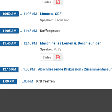
Slides
Linacs u. SRF
10:50 AM
→
11:05 AM
Speaker
:
Discussion
Kaffeepause
11:05 AM
→
11:45 AM
Maschinelles Lernen u. Beschleuniger
11:45 AM
→
12:10 PM
Speaker
:
M. Yan
Slides
Abschliessende Diskussion / Zusammenfassu
12:10 PM
→
1:00 PM
KfB Treffen
1:00 PM
→
5:00 PM