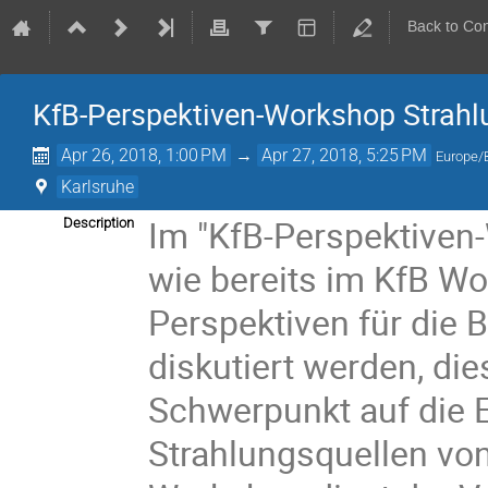
Back to Co
KfB-Perspektiven-Workshop Strahl
Apr 26, 2018, 1:00 PM
→
Apr 27, 2018, 5:25 PM
Europe/B
Karlsruhe
Im "KfB-Perspektiven
Description
wie bereits im KfB Wo
Perspektiven für die 
diskutiert werden, di
Schwerpunkt auf die 
Strahlungsquellen vo