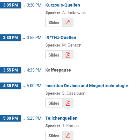
Kurzpuls-Quellen
3:05 PM
→
3:30 PM
Speaker
:
A. Jankowiak
Slides
IR/THz-Quellen
3:30 PM
→
3:55 PM
Speaker
:
M. Gensch
Slides
Kaffeepause
3:55 PM
→
4:35 PM
Insertion Devices und Magnettechnologie
4:35 PM
→
5:00 PM
Speaker
:
S. Casalbuoni
Slides
Teilchenquellen
5:00 PM
→
5:25 PM
Speaker
:
T. Kamps
Slides