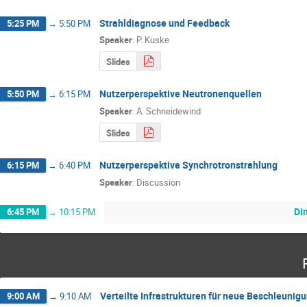
Strahldiagnose und Feedback
5:25 PM
→
5:50 PM
Speaker
:
P. Kuske
Slides
Nutzerperspektive Neutronenquellen
5:50 PM
→
6:15 PM
Speaker
:
A. Schneidewind
Slides
Nutzerperspektive Synchrotronstrahlung
6:15 PM
→
6:40 PM
Speaker
:
Discussion
Di
6:45 PM
→
10:15 PM
Verteilte Infrastrukturen für neue Beschleuni
9:00 AM
→
9:10 AM