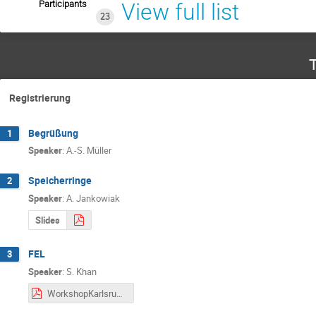
Participants
View full list
23
T
Registrierung
Begrüßung
1
Speaker
:
A.-S. Müller
Speicherringe
2
Speaker
:
A. Jankowiak
Slides
FEL
3
Speaker
:
S. Khan
WorkshopKarlsruheApril2018_FEL2.pdf