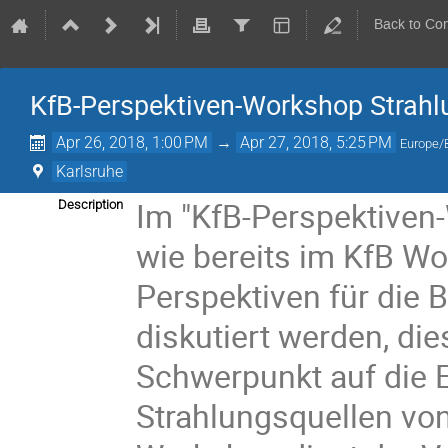
Back to Co
KfB-Perspektiven-Workshop Strahl
Apr 26, 2018, 1:00 PM
→
Apr 27, 2018, 5:25 PM
Europe/B
Karlsruhe
Im "KfB-Perspektiven
Description
wie bereits im KfB Wo
Perspektiven für die 
diskutiert werden, di
Schwerpunkt auf die 
Strahlungsquellen vo