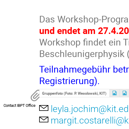
Das Workshop-Prog
und endet am 27.4.2
Workshop findet ein T
Beschleunigerphysik (
Teilnahmegebühr betr
Registrierung).
Gruppenfoto (Foto: P. Wesolowski, KIT)
Contact IBPT Office
leyla.jochim@kit.e
margit.costarelli@k