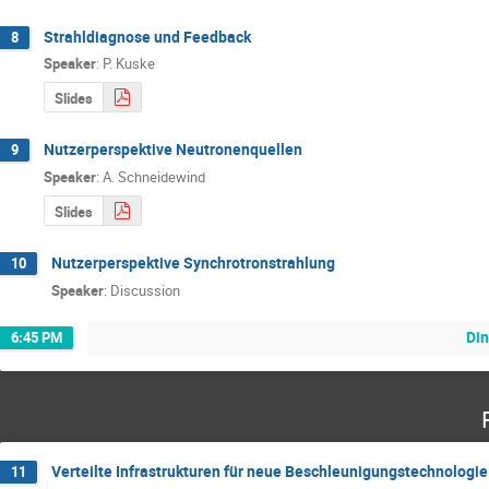
Strahldiagnose und Feedback
8
Speaker
:
P. Kuske
Slides
Nutzerperspektive Neutronenquellen
9
Speaker
:
A. Schneidewind
Slides
Nutzerperspektive Synchrotronstrahlung
10
Speaker
:
Discussion
Di
6:45 PM
Verteilte Infrastrukturen für neue Beschleunigungstechnologi
11