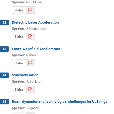
Speaker
:
A.-S. Müller
Slides
Dielectric Laser Acceleration
12
Speaker
:
U. Niedermayer
Slides
Laser-Wakefield Accelerators
13
Speaker
:
A. Maier
Slides
Synchronisation
14
Speaker
:
H. Schlarb
Slides
Beam dynamics and technological challenges for ULE rings
15
Speaker
:
I. Agapov