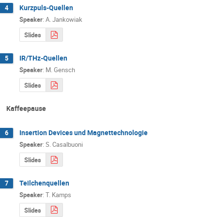
Kurzpuls-Quellen
4
Speaker
:
A. Jankowiak
Slides
IR/THz-Quellen
5
Speaker
:
M. Gensch
Slides
Kaffeepause
Insertion Devices und Magnettechnologie
6
Speaker
:
S. Casalbuoni
Slides
Teilchenquellen
7
Speaker
:
T. Kamps
Slides